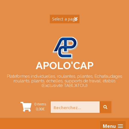
Skip
to
content
APOLO'CAP
Plateformes individuelles, roulantes, pliantes, Échafaudages
roulants, pliants, échelles, supports de travail, établis
(Exclusivité TABL'ATOU)
Search
0 items
for:
0,00
€
Menu