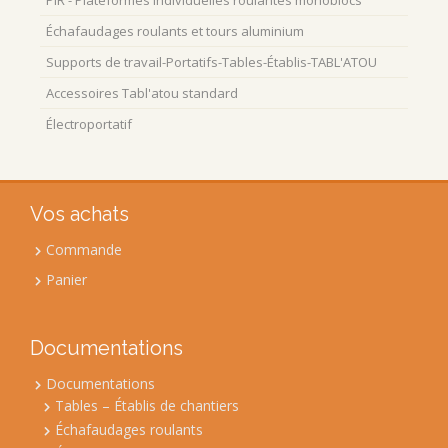
PIR - Plateformes individuelles roulantes monoblocs
Échafaudages roulants et tours aluminium
Supports de travail-Portatifs-Tables-Établis-TABL'ATOU
Accessoires Tabl'atou standard
Électroportatif
Vos achats
Commande
Panier
Documentations
Documentations
Tables – Établis de chantiers
Échafaudages roulants