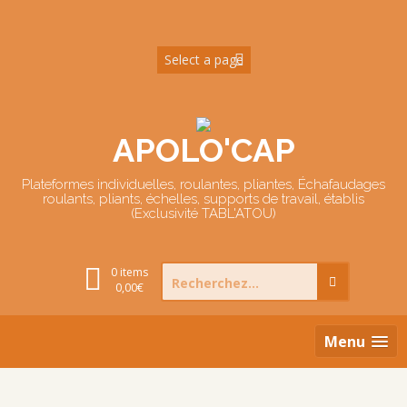
Skip
to
content
APOLO'CAP
Plateformes individuelles, roulantes, pliantes, Échafaudages
roulants, pliants, échelles, supports de travail, établis
(Exclusivité TABL'ATOU)
Search
0 items
for:
0,00
€
Menu