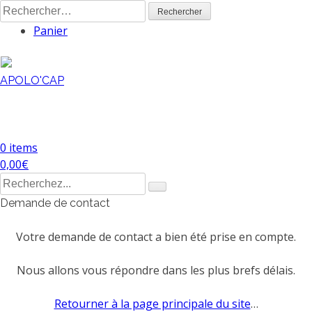
Skip
Rechercher :
to
Panier
content
APOLO'CAP
Plateformes individuelles, roulantes, pliantes, Échafaudages
roulants, pliants, échelles, supports de travail, établis
(Exclusivité TABL'ATOU)
0 items
0,00
€
Search
for:
Demande de contact
Votre demande de contact a bien été prise en compte.
Nous allons vous répondre dans les plus brefs délais.
Retourner à la page principale du site
…