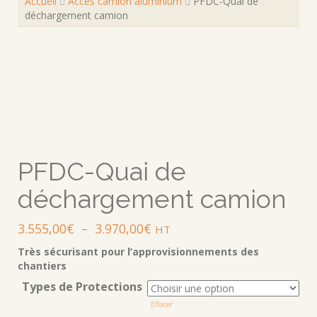
Accueil
Accès camion aluminium
PFDC-Quai de
déchargement camion
PFDC-Quai de
déchargement camion
Plage
3.555,00
€
–
3.970,00
€
HT
de
Très sécurisant pour l’approvisionnements des
prix :
chantiers
3.555,00€
Types de Protections
à
Effacer
3.970,00€