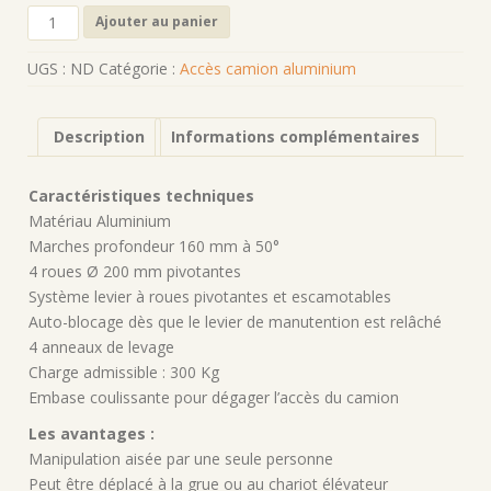
quantité
Ajouter au panier
de
PFDC-
UGS :
ND
Catégorie :
Accès camion aluminium
Quai
de
déchargement
Description
Informations complémentaires
camion
Caractéristiques techniques
Matériau Aluminium
Marches profondeur 160 mm à 50°
4 roues Ø 200 mm pivotantes
Système levier à roues pivotantes et escamotables
Auto-blocage dès que le levier de manutention est relâché
4 anneaux de levage
Charge admissible : 300 Kg
Embase coulissante pour dégager l’accès du camion
Les avantages :
Manipulation aisée par une seule personne
Peut être déplacé à la grue ou au chariot élévateur