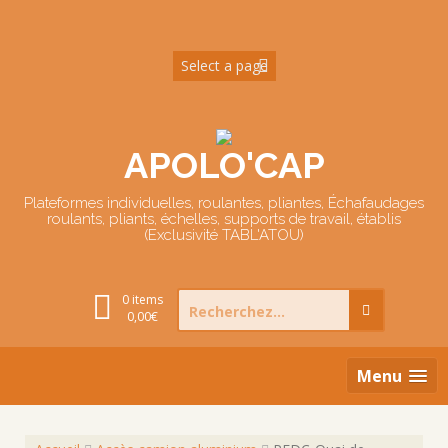
Skip
to
content
APOLO'CAP
Plateformes individuelles, roulantes, pliantes, Échafaudages
roulants, pliants, échelles, supports de travail, établis
(Exclusivité TABL'ATOU)
Search
0 items
for:
0,00
€
Menu