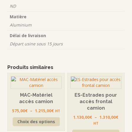
ND
Matière
Aluminium
Délai de livraison
Départ usine sous 15 jours
Produits similaires
MAC-Matériel
ES-Estrades pour
accès camion
accès frontal
camion
Plage
575,00
€
–
1.215,00
€
HT
de
Plage
1.130,00
€
–
1.310,00
€
Ce
Choix des options
prix :
de
HT
produit
575,00€
prix :
a
Ce