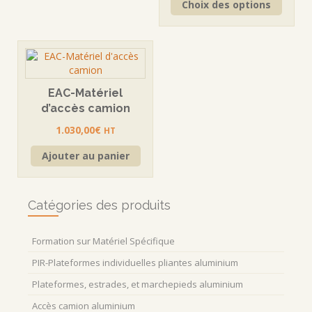
à
Choix des options
1.130,
plusieurs
produi
1.215,00€
à
variations.
a
1.310,
Les
plusie
options
variati
peuvent
Les
être
option
EAC-Matériel
choisies
peuve
sur
d’accès camion
être
la
choisi
1.030,00
€
HT
page
sur
du
la
Ajouter au panier
produit
page
du
produi
Catégories des produits
Formation sur Matériel Spécifique
PIR-Plateformes individuelles pliantes aluminium
Plateformes, estrades, et marchepieds aluminium
Accès camion aluminium