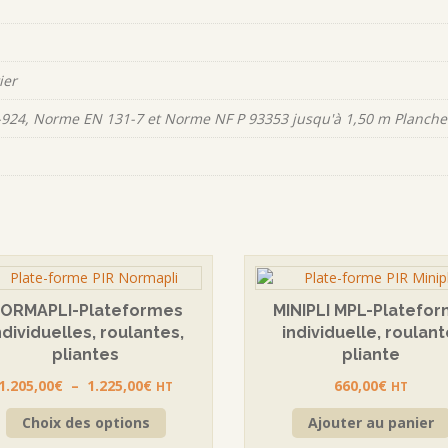
ier
924, Norme EN 131-7 et Norme NF P 93353 jusqu'à 1,50 m Planche
ORMAPLI-Plateformes
MINIPLI MPL-Platefo
ndividuelles, roulantes,
individuelle, roulant
pliantes
pliante
Plage
1.205,00
€
–
1.225,00
€
660,00
€
HT
HT
de
Ce
Choix des options
Ajouter au panier
prix :
produit
1.205,00€