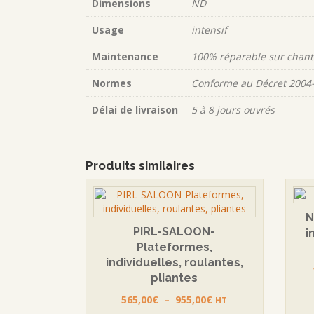
Dimensions
ND
Usage
intensif
Maintenance
100% réparable sur chant
Normes
Conforme au Décret 2004-
Délai de livraison
5 à 8 jours ouvrés
Produits similaires
N
PIRL-SALOON-
i
Plateformes,
individuelles, roulantes,
pliantes
Plage
565,00
€
–
955,00
€
HT
de