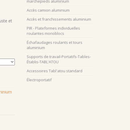
marchepieds aluminium
Accès camion aluminium
Accès et franchissements aluminium
uste et
PIR - Plateformes individuelles
roulantes monoblocs
Échafaudages roulants et tours
aluminium
Supports de travail-Portatifs-Tables-
Établis-TABL'ATOU
Accessoires Tabl'atou standard
Électroportatif
uminium