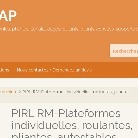
AP
antes, pliantes, Échafaudages roulants, pliants, échelles, supports d
Search
for:
ions
Nous contactez / Demandez un devis
aluminium
PIRL RM-Plateformes individuelles, roulantes, pliantes,
PIRL RM-Plateformes
individuelles, roulantes,
pliantes, autostables