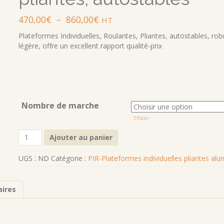
Plage
470,00
€
–
860,00
€
HT
de
Plateformes Individuelles, Roulantes, Pliantes, autostables, rob
prix :
légère, offre un excellent rapport qualité-prix
470,00€
à
860,00€
Nombre de marche
Effacer
quantité
Ajouter au panier
de
PIRL
UGS :
ND
Catégorie :
PIR-Plateformes individuelles pliantes al
RM-
Plateformes
individuelles,
ires
roulantes,
pliantes,
autostables