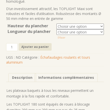
1.304,00€
homologué.
à
D’un investissement attractif, les TOPLIGHT Maxi sont
2.414,00€
robustes et faciles d’utilisation. Robustesse des montants Ø
50 mm même en entrée de gamme
Hauteur du plancher
Longueur du plancher
Effacer
quantité
Ajouter au panier
de
TOPLIGHT
UGS :
ND
Catégorie :
Échafaudages roulants et tours
2
aluminium
Description
Informations complémentaires
Les plateaux baquets à tous les niveaux permettent un
montage à la fois rapide et confortable.
Les TOPLIGHT 180 sont équipés de roues à blocage
diamètre 200 mm sur 200 mm par pas de 25 mm.