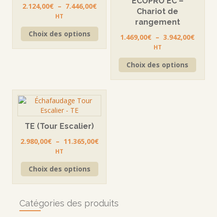
ECOPRO EC –
Plage
2.124,00
€
–
7.446,00
€
Chariot de
de
HT
rangement
prix :
Ce
Choix des options
2.124,00€
Plage
1.469,00
€
–
3.942,00
€
produit
à
de
a
HT
7.446,00€
prix :
plusieurs
Ce
Choix des options
1.469,
variations.
produi
à
Les
a
3.942,
options
plusie
peuvent
variati
être
Les
choisies
option
sur
TE (Tour Escalier)
peuve
la
être
Plage
2.980,00
€
–
11.365,00
€
page
choisi
de
HT
du
sur
prix :
Ce
produit
la
Choix des options
2.980,00€
produit
page
à
a
du
11.365,00€
plusieurs
produi
variations.
Catégories des produits
Les