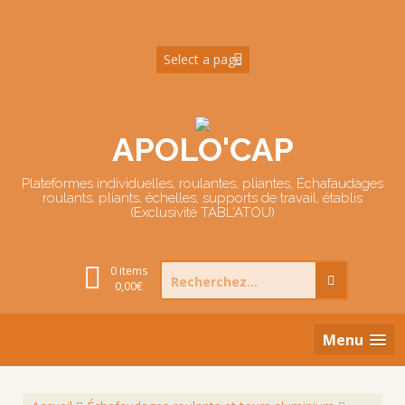
Skip
to
content
APOLO'CAP
Plateformes individuelles, roulantes, pliantes, Échafaudages
roulants, pliants, échelles, supports de travail, établis
(Exclusivité TABL'ATOU)
Search
0 items
for:
0,00
€
Menu