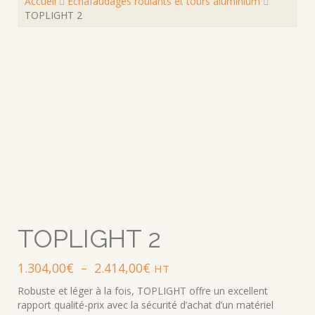
Accueil
Échafaudages roulants et tours aluminium
TOPLIGHT 2
TOPLIGHT 2
Plage
1.304,00
€
–
2.414,00
€
HT
de
Robuste et léger à la fois, TOPLIGHT offre un excellent
prix :
rapport qualité-prix avec la sécurité d’achat d’un matériel