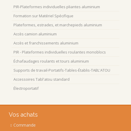
options
PIR-Plateformes individuelles pliantes aluminium
peuvent
être
Formation sur Matériel Spécifique
choisies
Plateformes, estrades, et marchepieds aluminium
sur
la
Accès camion aluminium
page
Accès et franchissements aluminium
du
produit
PIR - Plateformes individuelles roulantes monoblocs
Échafaudages roulants et tours aluminium
Supports de travail-Portatifs-Tables-Établis-TABL'ATOU
Accessoires Tabl'atou standard
Électroportatif
Vos achats
Commande